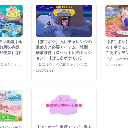
モン図鑑｜全
【ぽこポケ】入団チャレンジの
【ぽこポケ
第1弾の内定
進め方と必要アイテム・報酬・
る！ポケモ
29更新)【ぽ
解放条件（ロケット団のミッシ
こあポケモ
ョン）【ぽこあポケモン】
『ぽこあポケ
ケ)』の中で
ぽこポケ）』に
『ぽこポケ』の入団チャレンジにつ
2026/08/02
地を近く &#82
のポケモンを掲
いて、受注場所や進め方、必要アイ
2026/08/03
↗
↗
テム、解 &#8230;
スパンション
【ぽこポケ】最新アプデ・過去