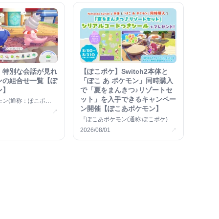
】特別な会話が見れ
【ぽこポケ】Switch2本体と
ンの組合せ一覧【ぽ
「ぽこ あ ポケモン」同時購入
ン】
で「夏をまんきつ♪リゾートセ
ット」を入手できるキャンペー
モン(通称：ぽこポ
ン開催【ぽこあポケモン】
、特定のポケモンの生息
↗
30;
『ぽこあポケモン(通称:ぽこポケ)』
とNintendo Switch 2 &#8230;
2026/08/01
↗