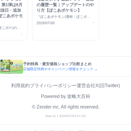
｜第1弾は8月
の履歴一覧｜アップデートのや
配信日・追加
り方【ぽこあポケモン】
ぽこあポケモ
『ぽこあポケモン(通称：ぽこポ
ケ)』の現在の最新バージョンと過去
2026/07/30
↗
のアップ &#8230;
ぽこポケ)の有
ションパス」
↗
予約特典・最安価格ショップ比較まとめ
店舗限定特典やキャンペーン情報をチェック →
利用規約
プライバシーポリシー
運営会社
X(旧Twitter)
Powered by
攻略大百科
© Zender inc. All rights reserved.
Data v
1.1
(
2026/07/03 07:32
)