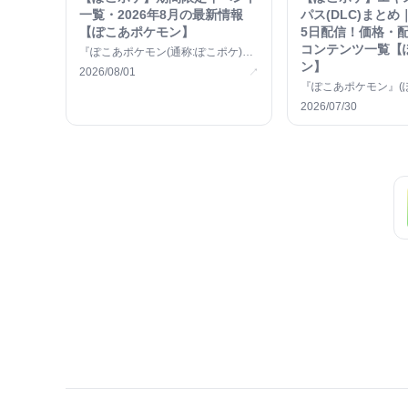
一覧・2026年8月の最新情報
パス(DLC)まとめ
【ぽこあポケモン】
5日配信！価格・
コンテンツ一覧【
『ぽこあポケモン(通称:ぽこポケ)』
ン】
の期間限定イベントの一覧記事で
2026/08/01
↗
す。 &#8230;
『ぽこあポケモン』(
料DLC「エキスパン
2026/07/30
は、4 &#8230;