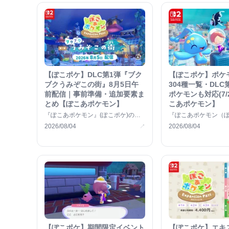
【ぽこポケ】DLC第1弾『ブク
【ぽこポケ】ポケ
ブクうみぞこの街』8月5日午
304種一覧・DLC
前配信｜事前準備・追加要素ま
ポケモンも対応(7/
とめ【ぽこあポケモン】
こあポケモン】
『ぽこあポケモン』(ぽこポケ)の有
『ぽこあポケモン（
料DLC第1弾「ブクブクうみぞこの
登場する全304種類
2026/08/04
2026/08/04
↗
街」 &#8230;
載して &#8230;
【ぽこポケ】期間限定イベント
【ぽこポケ】エキ